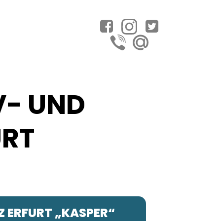
V- UND
URT
Z ERFURT „KASPER“