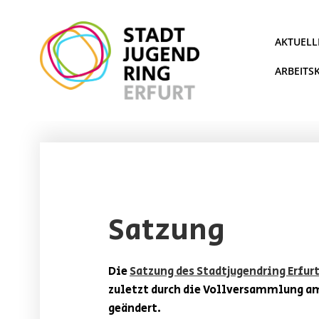
Zum
Inhalt
springen
AKTUELL
ARBEITS
Satzung
Die
Satzung des Stadtjugendring Erfurt
zuletzt durch die Vollversammlung am
geändert.