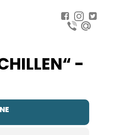
HILLEN“ -
NNE