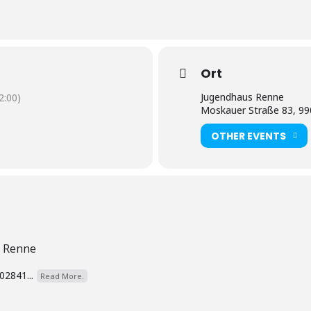
Ort
Jugendhaus Renne
:00)
Moskauer Straße 83, 9
OTHER EVENTS
s Renne
02841...
Read More.