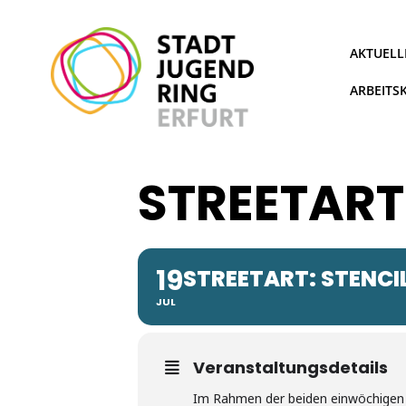
Zum
Inhalt
springen
AKTUELL
ARBEITS
STREETART
19
STREETART: STENCI
JUL
Veranstaltungsdetails
Im Rahmen der beiden einwöchigen W