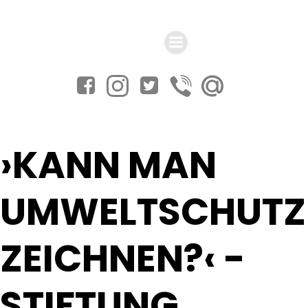
Zum
Inhalt
springen
›KANN MAN
UMWELTSCHUTZ
ZEICHNEN?‹ -
STIFTUNG