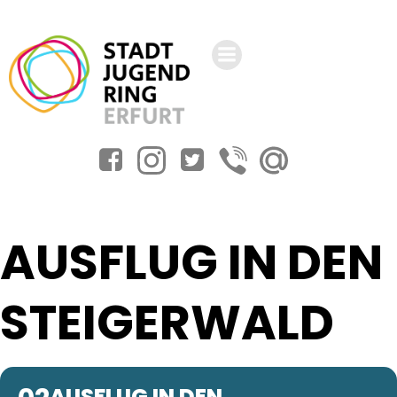
Zum
Inhalt
springen
AUSFLUG IN DEN
STEIGERWALD
AUSFLUG IN DEN