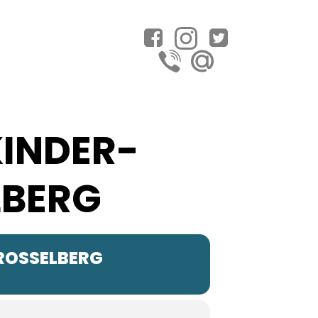
KINDER-
LBERG
DROSSELBERG