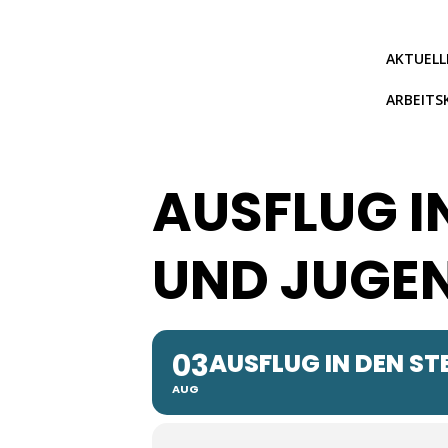
Zum
Inhalt
springen
AKTUELL
ARBEITS
AUSFLUG IN
UND JUGE
03
AUSFLUG IN DEN S
AUG