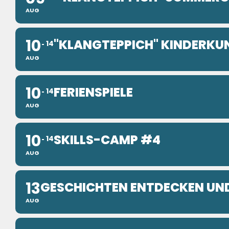
AUG
10
"KLANGTEPPICH" KINDERK
14
AUG
10
FERIENSPIELE
14
AUG
10
SKILLS-CAMP #4
14
AUG
13
GESCHICHTEN ENTDECKEN UND
AUG