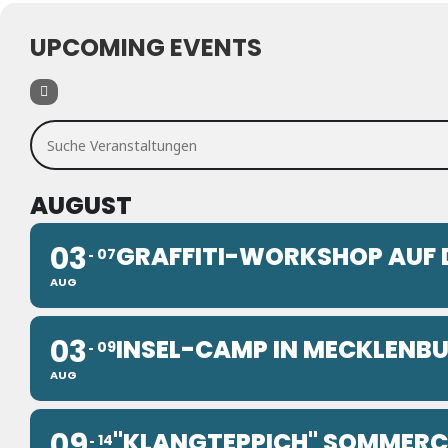
UPCOMING EVENTS
Suche Veranstaltungen
AUGUST
03
GRAFFITI-WORKSHOP AUF 
07
AUG
03
INSEL-CAMP IN MECKLEN
09
AUG
09
"KLANGTEPPICH" SOMMER
14