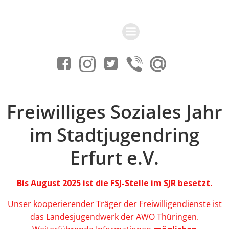
Zum
Inhalt
springen
Freiwilliges Soziales Jahr
im Stadtjugendring
Erfurt e.V.
Bis August 2025 ist die FSJ-Stelle im SJR besetzt.
Unser kooperierender Träger der Freiwilligendienste ist
das Landesjugendwerk der AWO Thüringen.