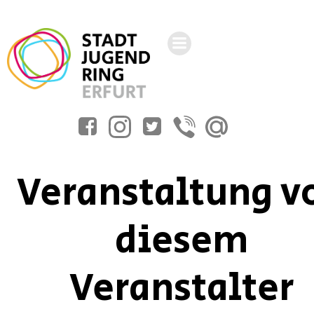
Zum
Inhalt
springen
Veranstaltung v
diesem
Veranstalter