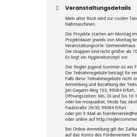
Veranstaltungsdetails
Mein alter Rock wird zur coolen Ta
Nähmaschinen.
Die Projekte starten am Montag im
Projektdauer jeweils von Montag bis 
Veranstaltungsorte: Gemeindehaus R
Die Gruppen sind nicht größer als 1
Es liegt ein Hygienekonzept vor.
Der Regler-Jugend-Sommer ist ein F
Die Teilnahmegebühr beträgt für ei
Falls diese Teilnahmegebühr nicht en
Anmeldung und Bezahlung der Teil
Juri-Gagarin-Ring 103, 99084 Erfurt, 
Öffnungszeiten: Mo, Di und Do 10-12
oder bei moquadrat; Mode fair, ökol
Paulstraße 29/30; 99084 Erfurt
oder per E-Mail an foerderverein@r
oder online auf http://reglersomme
Bei Online-Anmeldung gilt der Zahl
auf das Konto des Fördervereins Re