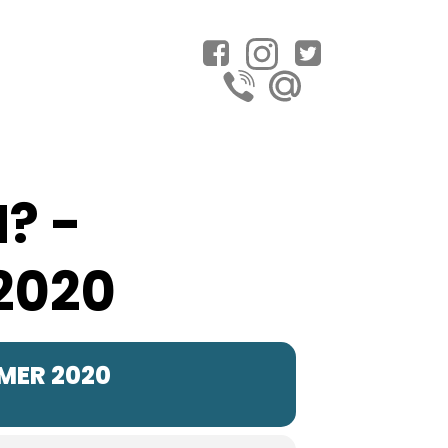
? -
2020
MER 2020