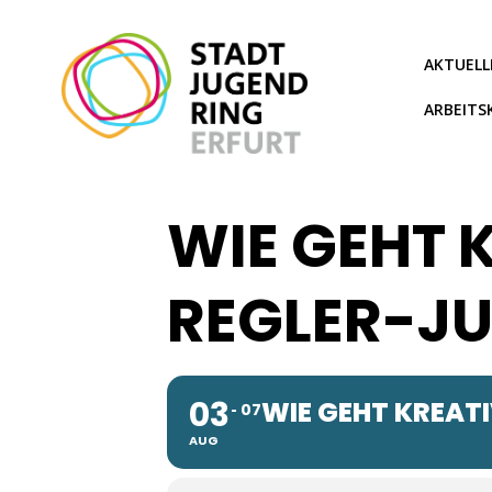
Zum
Inhalt
springen
AKTUELL
ARBEITS
WIE GEHT 
REGLER-J
03
WIE GEHT KREAT
07
AUG