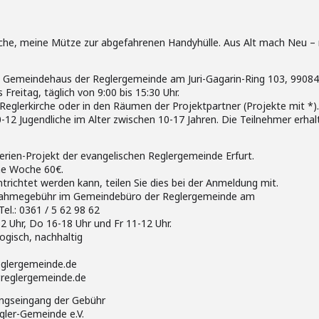
sche, meine Mütze zur abgefahrenen Handyhülle. Aus Alt mach Neu – 
 Gemeindehaus der Reglergemeinde am Juri-Gagarin-Ring 103, 99084 
Freitag, täglich von 9:00 bis 15:30 Uhr.
eglerkirche oder in den Räumen der Projektpartner (Projekte mit *).
0-12 Jugendliche im Alter zwischen 10-17 Jahren. Die Teilnehmer erhal
erien-Projekt der evangelischen Reglergemeinde Erfurt.
ne Woche 60€.
trichtet werden kann, teilen Sie dies bei der Anmeldung mit.
nahmegebühr im Gemeindebüro der Reglergemeinde am
Tel.: 0361 / 5 62 98 62
 Uhr, Do 16-18 Uhr und Fr 11-12 Uhr.
ogisch, nachhaltig
eglergemeinde.de
r.reglergemeinde.de
ungseingang der Gebühr
gler-Gemeinde e.V.