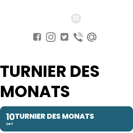
Zum
Inhalt
springen
TURNIER DES
MONATS
10
TURNIER DES MONATS
OKT