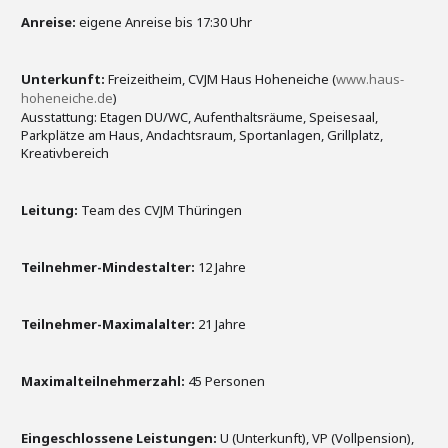
Anreise:
eigene Anreise bis 17:30 Uhr
Unterkunft:
Freizeitheim, CVJM Haus Hoheneiche (
www.haus-
hoheneiche.de
)
Ausstattung: Etagen DU/WC, Aufenthaltsräume, Speisesaal,
Parkplätze am Haus, Andachtsraum, Sportanlagen, Grillplatz,
Kreativbereich
Leitung:
Team des CVJM Thüringen
Teilnehmer-Mindestalter:
12 Jahre
Teilnehmer-Maximalalter:
21 Jahre
Maximalteilnehmerzahl:
45 Personen
Eingeschlossene Leistungen:
U (Unterkunft), VP (Vollpension),