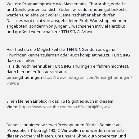
Weitere Programmpunkte wie Massentanz, Chorprobe, Andacht
und Spiele warten auf dich. Zudem wirst du rundum gut bekocht
werden und eine Zeit voller Gemeinschaft erleben dürfen.
Das alles wird nicht von ausgebildeten Profi-Workshopleitenden
angeboten, sondern von jungen Erwachsenen mit viel Herzblut
und großer Leidenschaft zur TEN SING-Arbeit.
Hier hast du die Möglichkeit die TEN SINGenden aus ganz
Thüringen kennenzulernen oder auch komplett neu zu TEN SING
dazu zu stoßen.
Falls du noch mehr über TEN SING Thüringen erfahren möchtest,
dann hier unser Instagramkanal:
tensingthueringen
https://www.instagram.com/tensingthueringen/
?hl=de
Einen kleinen Einblick in das TSTS gibt es auch in diesem
Video:
https://www.youtube.com/watch?v=mQiJ6EsywKc
Dieses Jahr bieten wir zwei Preisoptionen für das Seminar an.
‚Preisoption 1‘ beträgt 140,-€. Wir wollen und werden innerhalb
dieser Woche viel bieten. Um unsere Show gut vorbereiten und