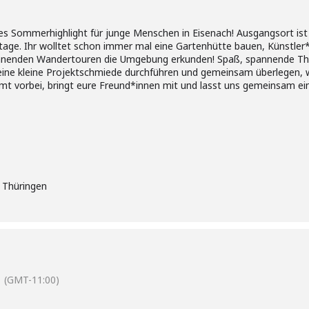
es Sommerhighlight für junge Menschen in Eisenach! Ausgangsort ist d
age. Ihr wolltet schon immer mal eine Gartenhütte bauen, Künstler*
annenden Wandertouren die Umgebung erkunden! Spaß, spannende Th
ne kleine Projektschmiede durchführen und gemeinsam überlegen, wa
t vorbei, bringt eure Freund*innen mit und lasst uns gemeinsam e
 Thüringen
(GMT-11:00)