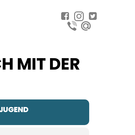
H MIT DER
EJUGEND