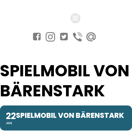
Zum
Inhalt
springen
SPIELMOBIL VON
BÄRENSTARK
22
SPIELMOBIL VON BÄRENSTARK
JUL