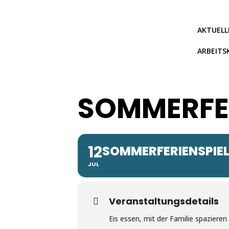
Zum
Inhalt
springen
AKTUELL
ARBEITS
SOMMERFER
12
SOMMERFERIENSPIEL
JUL
Veranstaltungsdetails
Eis essen, mit der Familie spaziere