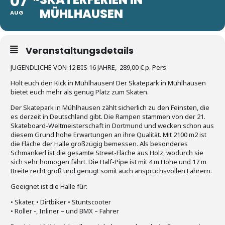
07
MÜHLHAUSEN
AUG
Veranstaltungsdetails
JUGENDLICHE VON 12 BIS 16 JAHRE,
289,00 € p. Pers.
Holt euch den Kick in Mühlhausen! Der Skatepark in Mühlhausen
bietet euch mehr als genug Platz zum Skaten.
Der Skatepark in Mühlhausen zählt sicherlich zu den Feinsten, die
es derzeit in Deutschland gibt. Die Rampen stammen von der 21.
Skateboard-Weltmeisterschaft in Dortmund und wecken schon aus
diesem Grund hohe Erwartungen an ihre Qualität. Mit 2100 m2 ist
die Fläche der Halle großzügig bemessen. Als besonderes
Schmankerl ist die gesamte Street-Fläche aus Holz, wodurch sie
sich sehr homogen fährt. Die Half-Pipe ist mit 4 m Höhe und 17 m
Breite recht groß und genügt somit auch anspruchsvollen Fahrern.
Geeignet ist die Halle für:
• Skater, • Dirtbiker • Stuntscooter
• Roller -, Inliner – und BMX – Fahrer