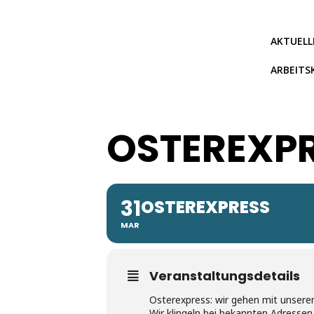
Zum
Inhalt
springen
AKTUELL
ARBEITS
OSTEREXP
31
OSTEREXPRESS
MAR
Veranstaltungsdetails
Osterexpress: wir gehen mit unsere
Wir klingeln bei bekannten Adressen