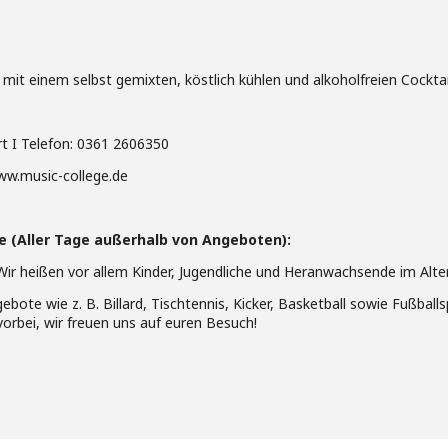
t einem selbst gemixten, köstlich kühlen und alkoholfreien Cocktail
rt I Telefon: 0361 2606350
www.music-college.de
e (Aller Tage außerhalb von Angeboten):
Wir heißen vor allem Kinder, Jugendliche und Heranwachsende im Alter
ngebote wie z. B. Billard, Tischtennis, Kicker, Basketball sowie Fußbal
bei, wir freuen uns auf euren Besuch!