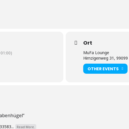
Ort
MuFa Lounge
01:00)
Hirnzigenweg 31, 99099 
OTHER EVENTS
Rabenhügel“
33583...
Read More.