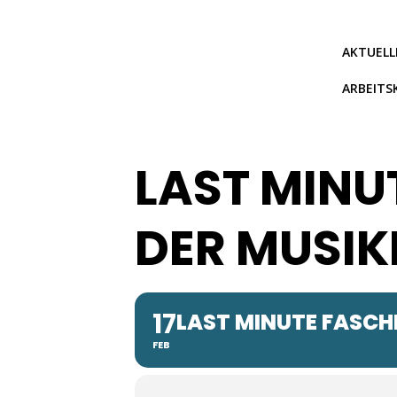
Zum
Inhalt
springen
AKTUELL
ARBEITS
LAST MINU
DER MUSIK
17
LAST MINUTE FASCH
FEB