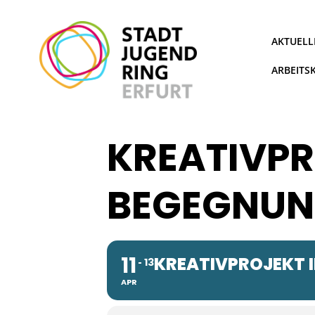
Zum
Inhalt
springen
AKTUELL
ARBEITS
KREATIVPR
BEGEGNUN
11
KREATIVPROJEKT 
13
APR