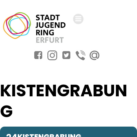
Zum
Inhalt
springen
KISTENGRABUN
G
KISTENGRABUNG