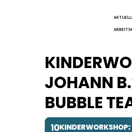
Zum
Inhalt
springen
AKTUELL
ARBEITS
KINDERWO
JOHANN B
BUBBLE TE
10
KINDERWORKSHOP: 