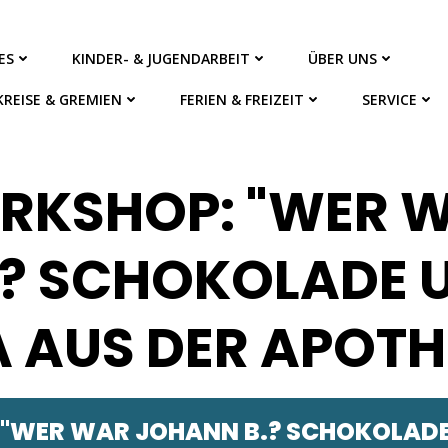
ES
KINDER- & JUGENDARBEIT
ÜBER UNS
KREISE & GREMIEN
FERIEN & FREIZEIT
SERVICE
RKSHOP: "WER 
.? SCHOKOLADE 
A AUS DER APOTH
"WER WAR JOHANN B.? SCHOKOLADE 