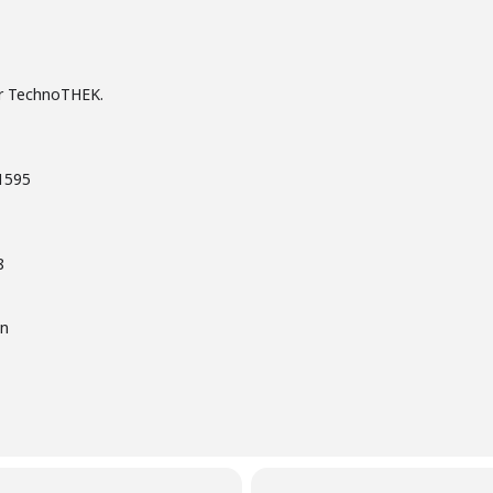
er TechnoTHEK.
1595
8
en