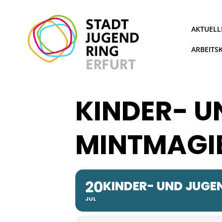
Zum
Inhalt
springen
AKTUELL
ARBEITS
KINDER- U
MINTMAGIE
20
KINDER- UND JUGE
JUL