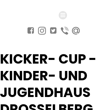
Zum
Inhalt
springen
KICKER- CUP -
KINDER- UND
JUGENDHAUS
DROSSELBERG