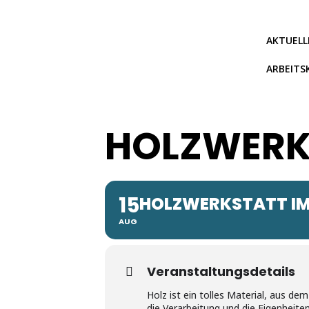
Zum
Inhalt
springen
AKTUELL
ARBEITS
HOLZWERK
15
HOLZWERKSTATT IM
AUG
Veranstaltungsdetails
Holz ist ein tolles Material, aus 
die Verarbeitung und die Eigenheit