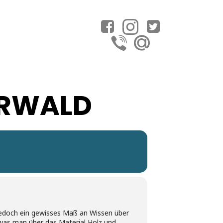
ERWALD
jedoch ein gewisses Maß an Wissen über
 was man über das Material Holz und