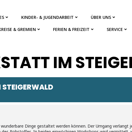
ES
KINDER- & JUGENDARBEIT
ÜBER UNS
KREISE & GREMIEN
FERIEN & FREIZEIT
SERVICE
STATT IM STEIG
 STEIGERWALD
dem wunderbare Dinge gestaltet werden können. Der Umgang verlangt 
en des Rohstoffes. In beiden einwöchigen Workshops wird vermittelt,