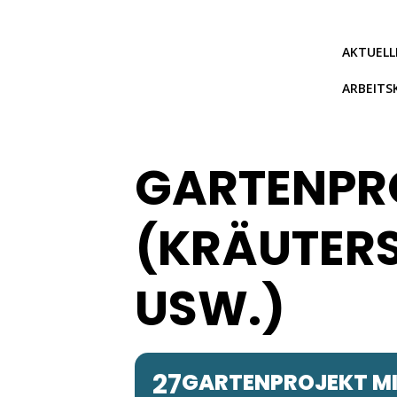
Zum
Inhalt
springen
AKTUELL
ARBEITS
GARTENPR
(KRÄUTERS
USW.)
27
GARTENPROJEKT MIT