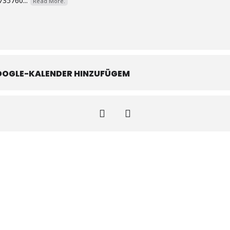
735760...
Read More.
OOGLE-KALENDER HINZUFÜGEM