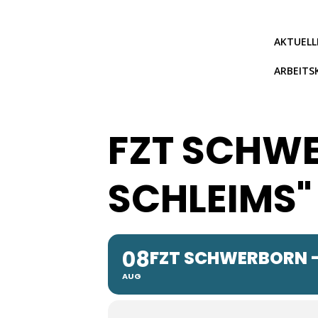
Zum
Inhalt
springen
AKTUELL
ARBEITS
FZT SCHWE
SCHLEIMS"
08
FZT SCHWERBORN -
AUG