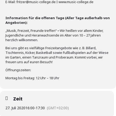
E-Mail: fritzer@music-college.de I www.music-college.de
Information für die offenen Tage (Aller Tage außerhalb von
Angeboten):
„Musik, Freizeit, Freunde treffen“
–
Wir heißen vor allem Kinder,
Jugendliche und Heranwachsende im Alter von 10 – 27 Jahren
herzlich willkommen.
Bei uns gibt es vielfältige Freizeitangebote wie z. B. Billard,
Tischtennis, Kicker, Basketball sowie Fußballspielen auf der Wiese
im Garten, einen Tanzraum und Proberaum. Kommt vorbei, wir
freuen uns auf euren Besuch!
Öffnungszeiten:
Montag bis Freitag: 12 Uhr – 18 Uhr
Zeit
27. Juli 2020
16:00
-
17:30
(GMT+02:00)