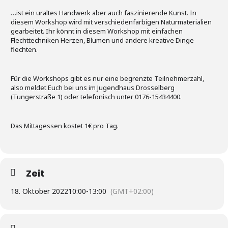
…ist ein uraltes Handwerk aber auch faszinierende Kunst. In
diesem Workshop wird mit verschiedenfarbigen Naturmaterialien
gearbeitet. Ihr könnt in diesem Workshop mit einfachen
Flechttechniken Herzen, Blumen und andere kreative Dinge
flechten.
Für die Workshops gibt es nur eine begrenzte Teilnehmerzahl,
also meldet Euch bei uns im Jugendhaus Drosselberg
(Tungerstraße 1) oder telefonisch unter 0176-15434400.
Das Mittagessen kostet 1€ pro Tag.
Zeit
18. Oktober 2022
10:00
-
13:00
(GMT+02:00)