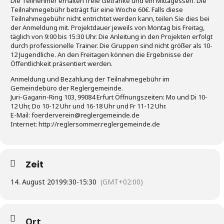
Die Teilnehmer erhalten freie Getränke und ein Mittagessen. Die
Teilnahmegebühr beträgt für eine Woche 60€. Falls diese
Teilnahmegebühr nicht entrichtet werden kann, teilen Sie dies bei
der Anmeldung mit. Projektdauer jeweils von Montag bis Freitag,
täglich von 9:00 bis 15:30 Uhr. Die Anleitung in den Projekten erfolgt
durch professionelle Trainer. Die Gruppen sind nicht größer als 10-
12 Jugendliche. An den Freitagen können die Ergebnisse der
Öffentlichkeit präsentiert werden.
Anmeldung und Bezahlung der Teilnahmegebühr im
Gemeindebüro der Reglergemeinde.
Juri-Gagarin-Ring 103, 99084 Erfurt Öffnungszeiten: Mo und Di 10-
12 Uhr, Do 10-12 Uhr und 16-18 Uhr und Fr 11-12 Uhr.
E-Mail: foerderverein@reglergemeinde.de
Internet: http://reglersommer.reglergemeinde.de
Zeit
14. August 2019
9:30
-
15:30
(GMT+02:00)
Ort