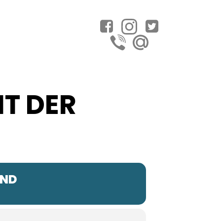
IT DER
END