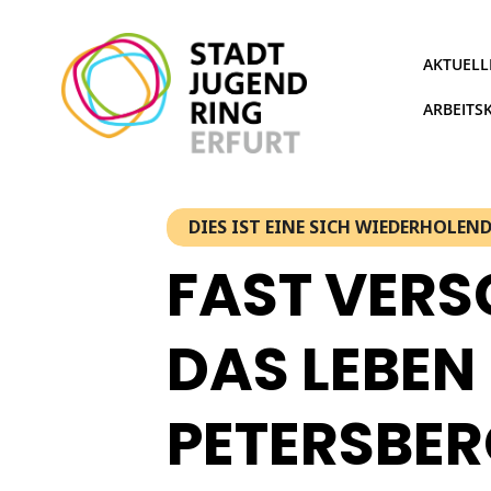
Zum
Inhalt
springen
AKTUELL
ARBEITS
DIES IST EINE SICH WIEDERHOLE
FAST VER
DAS LEBEN
PETERSBE