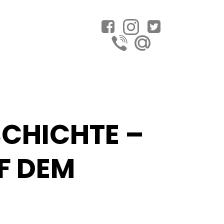
CHICHTE –
F DEM