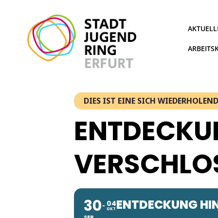
Zum
Inhalt
springen
AKTUELL
ARBEITS
DIES IST EINE SICH WIEDERHOLE
ENTDECKU
VERSCHLO
30
ENTDECKUNG HI
04
OKT
SEP