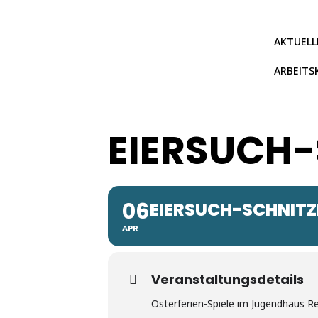
Zum
Inhalt
springen
AKTUELL
ARBEITS
EIERSUCH
06
EIERSUCH-SCHNIT
APR
Veranstaltungsdetails
Osterferien-Spiele im Jugendhaus R