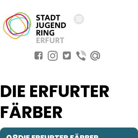
Zum
Inhalt
springen
DIE ERFURTER
FÄRBER
DIE ERFURTER FÄRBER