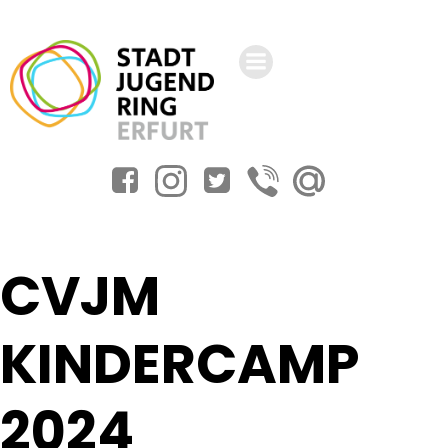
Zum
Inhalt
springen
CVJM
KINDERCAMP
2024