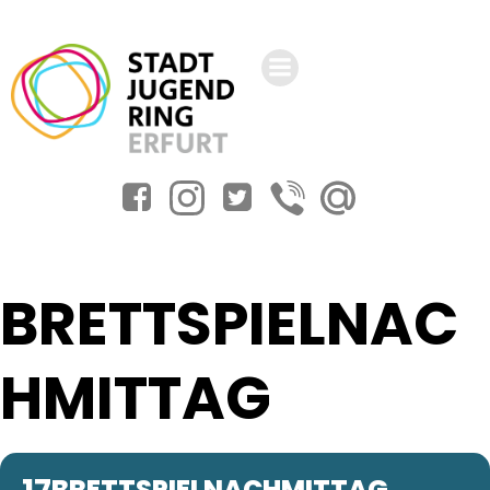
Zum
Inhalt
springen
BRETTSPIELNAC
HMITTAG
BRETTSPIELNACHMITTAG