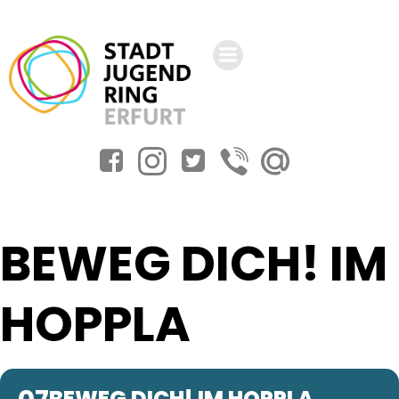
Zum
Inhalt
springen
BEWEG DICH! IM
HOPPLA
BEWEG DICH! IM HOPPLA