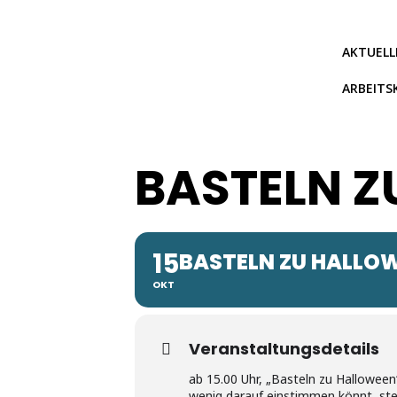
Zum
Inhalt
springen
AKTUELL
ARBEITS
BASTELN Z
15
BASTELN ZU HALLO
OKT
Veranstaltungsdetails
ab 15.00 Uhr, „Basteln zu Halloween“
wenig darauf einstimmen könnt, ste