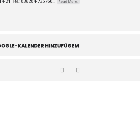
14-21 Tel.: 036204-735760...
Read More.
OOGLE-KALENDER HINZUFÜGEM