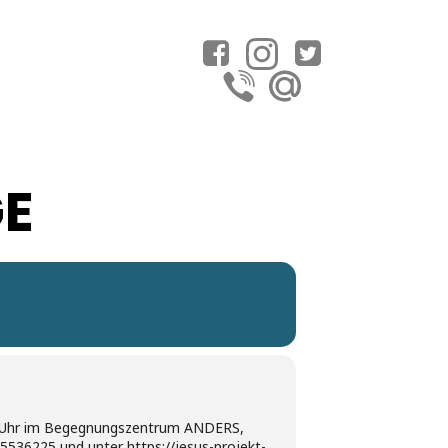
GE
:30 Uhr im Begegnungszentrum ANDERS,
/5536225 und unter https://jesus-projekt-