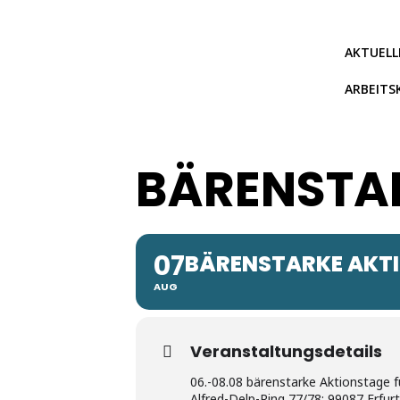
Zum
Inhalt
springen
AKTUELL
ARBEITS
BÄRENSTA
07
BÄRENSTARKE AKT
AUG
Veranstaltungsdetails
06.-08.08 bärenstarke Aktionstage 
Alfred-Delp-Ring 77/78; 99087 Erfur