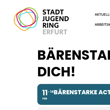
Zum
Inhalt
springen
AKTUELL
ARBEITS
BÄRENSTA
DICH!
11
BÄRENSTARKE ACT
14
FEB