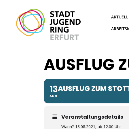
Zum
Inhalt
springen
AKTUELL
ARBEITS
AUSFLUG Z
13
AUSFLUG ZUM STOT
AUG
Veranstaltungsdetails
Wann? 13.08.2021, ab 12.00 Uhr