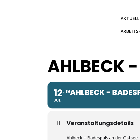
Zum
Inhalt
springen
AKTUELL
ARBEITS
AHLBECK -
12
AHLBECK - BADESP
19
JUL
Veranstaltungsdetails
Ahlbeck – Badespaß an der Ostsee