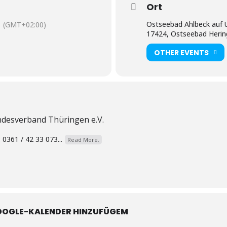
Ort
Ostseebad Ahlbeck auf
(GMT+02:00)
17424, Ostseebad Heri
OTHER EVENTS
ndesverband Thüringen e.V.
 0361 / 42 33 073...
Read More.
OOGLE-KALENDER HINZUFÜGEM