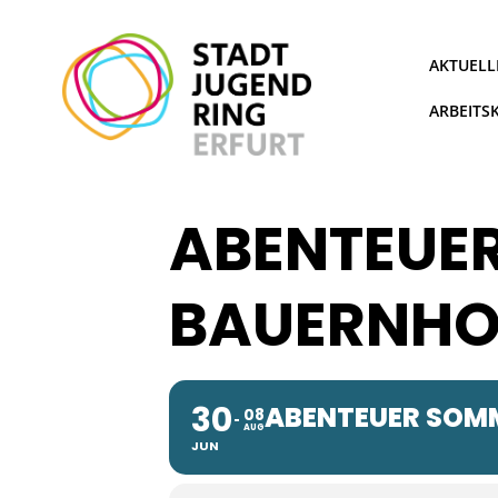
Zum
Inhalt
springen
AKTUELL
ARBEITS
ABENTEUER
BAUERNHO
30
ABENTEUER SOMM
08
AUG
JUN