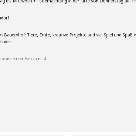
ag bis Mittwoch +1 Übernachtung in der Jurte von Donnerstag auf Fre
ndorf
m Bauernhof: Tiere, Ernte, kreative Projekte und viel Spiel und Spaß 
inder.
ebnisse.com/services-4