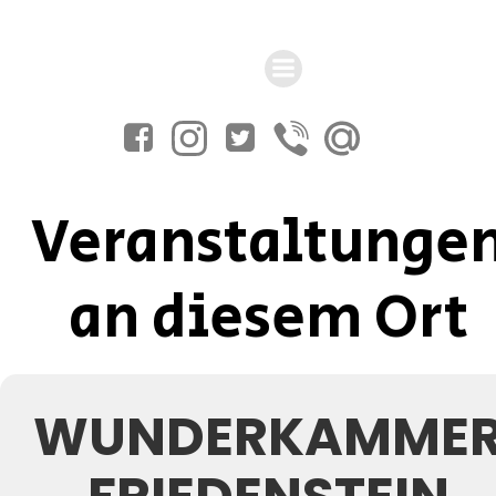
Zum
Inhalt
springen
Veranstaltunge
an diesem Ort
WUNDERKAMME