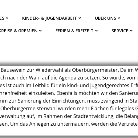
ES
KINDER- & JUGENDARBEIT
ÜBER UNS
KREISE & GREMIEN
FERIEN & FREIZEIT
SERVICE
eas Bausewein zur Wiederwahl als Oberbürgermeister. Da im
 auch nach der Wahl auf die Agenda zu setzen. So wurde, von
s ist auch im Leitbild für ein kind- und jugendgerechtes Er
renfreiheit einzuleiten. Ebenfalls möchten wir den Sanierun
 zur Sanierung der Einrichtungen, muss zwingend in Stadt
r Oberbürgermeisterwahl wurden mehr Flächen für legales G
dtverwaltung auf, im Rahmen der Stadtentwicklung, die Bela
 lassen. Um das Anliegen zu untermauern, werden die Vertre